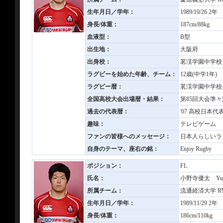
生年月日／学年：
1989/10/26 2年
身長/体重：
187cm/88kg
血液型：
B型
出生地：
大阪府
出身校：
茗渓学園中学校
ラグビーを始めた年齢、チーム：
12歳(中学1年
ラグビー暦：
茗渓学園中学校
全国高校大会出場暦・結果：
第85回大会準々
過去の代表暦：
'07 高校日本代表
趣味：
テレビゲーム
ファンの皆様へのメッセージ：
日本人らしいラ
自身のテーマ、座右の銘：
Enjoy Rugby
ポジション：
FL
氏名：
小野寺優太 Yut
所属チーム：
流通経済大学 RYUT
生年月日／学年：
1989/11/29 2年
身長/体重：
186cm/110kg