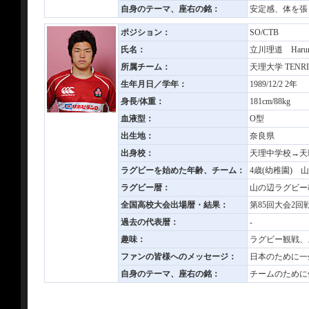
自身のテーマ、座右の銘：
安定感、体を張
ポジション：
SO/CTB
氏名：
立川理道 Harumi
所属チーム：
天理大学 TENRI 
生年月日／学年：
1989/12/2 2年
身長/体重：
181cm/88kg
血液型：
O型
出生地：
奈良県
出身校：
天理中学校→天
ラグビーを始めた年齢、チーム：
4歳(幼稚園) 
ラグビー暦：
山の辺ラグビー
全国高校大会出場暦・結果：
第85回大会2回
過去の代表暦：
-
趣味：
ラグビー観戦、
ファンの皆様へのメッセージ：
日本のために一
自身のテーマ、座右の銘：
チームのために