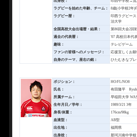
出身校：
印西中学校→流
ラグビーを始めた年齢、チーム：
8歳(小学校2年
ラグビー暦：
印西ラグビース
治大学
全国高校大会出場暦・結果：
第86回大会2回
過去の代表暦：
'07 高校日本代
趣味：
テレビゲーム
ファンの皆様へのメッセージ：
応援宜しくお願
自身のテーマ、座右の銘：
ひたむきなプレ
ポジション：
HO/FL/NO8
氏名：
有田隆平 Ryuhe
所属チーム：
早稲田大学 WASE
生年月日／学年：
1989/3/21 3年
身長/体重：
176cm/98kg
血液型：
AB型
出生地：
福岡県
出身校：
那珂川南中学校