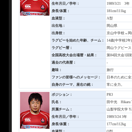
生年月日／学年：
1989/3/21 3年
身長/体重：
181cm/111kg
血液型：
A型
出生地：
岡山県
出身校：
京山中学校→岡
ラグビーを始めた年齢、チーム：
14歳(中学校2
ラグビー暦：
岡山ラグビース
全国高校大会出場暦・結果：
第84回大会1回
過去の代表暦：
-
趣味：
旅行
ファンの皆様へのメッセージ：
日本のために全
自身のテーマ、座右の銘：
常に全力。
ポジション：
PR3
氏名：
田中光 Hikaru
所属チーム：
山梨学院大学 YAM
生年月日／学年：
1989/3/24 3年
身長/体重：
177cm/112kg
血液型：
O型