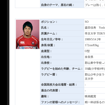
自身のテーマ、座右の銘：
プレーは熱く、
ポジション：
SO
氏名：
森田佳寿 Yoshik
所属チーム：
帝京大学 TEIKYO
生年月日／学年：
1989/5/14 2年
身長/体重：
172cm/83kg
血液型：
O型
出生地：
奈良県
出身校：
郡山東中学校→
ラグビーを始めた年齢、チーム：
10歳(小学校4
ラグビー暦：
郡山少年少女ラ
京大学
全国高校大会出場暦・結果：
-
過去の代表暦：
-
趣味：
映画鑑賞
ファンの皆様へのメッセージ：
精一杯頑張るの