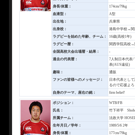
身長/体重：
174cm/79kg
血液型：
A型
出生地：
兵庫県
出身校：
港島中学校→関
ラグビーを始めた年齢、チーム：
16歳(高校1年
ラグビー暦：
関西学院高校→
全国高校大会出場暦・結果：
-
過去の代表暦：
7人制日本代表/ '
表(AUS遠征)
趣味：
通販
ファンの皆様へのメッセージ：
日本代表として
るので応援よろ
自身のテーマ、座右の銘：
firm belief!
ポジション：
WTB/FB
氏名：
竹下祥平 Shohei
所属チーム：
法政大学 HOSEI 
生年月日／学年：
1989/5/6 2年
身長/体重：
177cm/79kg