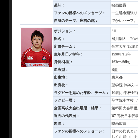
趣味：
映画鑑賞
ファンの皆様へのメッセージ：
一生懸命頑張り
自身のテーマ、座右の銘：
でかいハーフ。
ポジション：
SH
氏名：
滑川剛人 Takeh
所属チーム：
帝京大学 TEIKYO
生年月日／学年：
1990/1/1 2年
身長/体重：
163cm/66kg
血液型：
B型
出生地：
東京都
出身校：
聖学院中学校→
ラグビーを始めた年齢、チーム：
10歳(小学校4
ラグビー暦：
聖学院小学校→
全国高校大会出場暦・結果：
第85回大会準優
過去の代表暦：
'07 高校日本代表
趣味：
映画鑑賞
ファンの皆様へのメッセージ：
日本の代表とい
しくお願いしま