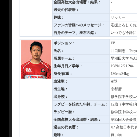
全国高校大会出場暦・結果：
-
過去の代表暦：
-
趣味：
サッカー
ファンの皆様へのメッセージ：
応援よろしくお
自身のテーマ、座右の銘：
いつでも冷静に
ポジション：
FB
氏名：
井口剛志 Tsuyos
所属チーム：
早稲田大学 WASE
生年月日／学年：
1989/12/21 2年
身長/体重：
180cm/84kg
血液型：
A型
出生地：
京都府
出身校：
修学院中学校→
ラグビーを始めた年齢、チーム：
12歳（中学校
ラグビー暦：
修学院中学校→
全国高校大会出場暦・結果：
第85回大会優勝
過去の代表暦：
'07 高校日本
趣味：
買い物