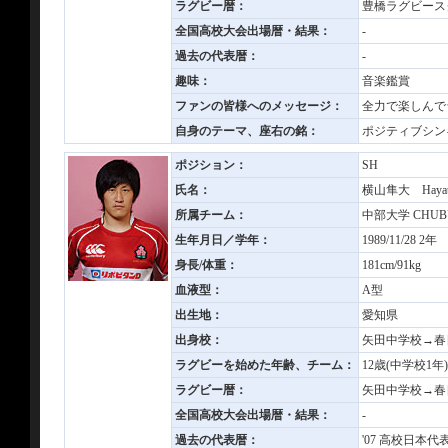
ラグビー暦：
豊橋ラグビース
全国高校大会出場暦・結果：
-
過去の代表暦：
-
趣味：
音楽鑑賞
ファンの皆様へのメッセージ：
全力で楽しんで
自身のテーマ、座右の銘：
ポジティブシン
ポジション：
SH
氏名：
横山隼大 Hayat
所属チーム：
中部大学 CHUBU 
生年月日／学年：
1989/11/28 2年
身長/体重：
181cm/91kg
血液型：
A型
出生地：
愛知県
出身校：
矢田中学校→春
ラグビーを始めた年齢、チーム：
12歳(中学校1
ラグビー暦：
矢田中学校→春
全国高校大会出場暦・結果：
-
過去の代表暦：
'07 高校日本代表