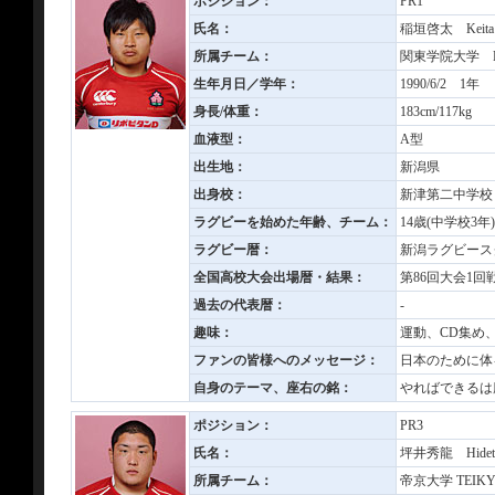
ポジション：
PR1
氏名：
稲垣啓太 Keita
所属チーム：
関東学院大学 KAN
生年月日／学年：
1990/6/2 1年
身長/体重：
183cm/117kg
血液型：
A型
出生地：
新潟県
出身校：
新津第二中学校
ラグビーを始めた年齢、チーム：
14歳(中学校3
ラグビー暦：
新潟ラグビース
全国高校大会出場暦・結果：
第86回大会1回
過去の代表暦：
-
趣味：
運動、CD集め
ファンの皆様へのメッセージ：
日本のために体
自身のテーマ、座右の銘：
やればできるは
ポジション：
PR3
氏名：
坪井秀龍 Hideta
所属チーム：
帝京大学 TEIKYO