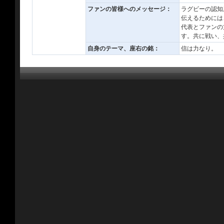
ファンの皆様へのメッセージ：
ラグビーの認知
伝えるためには
代表とファンの
す。共に戦い、
自身のテーマ、座右の銘：
信は力なり。