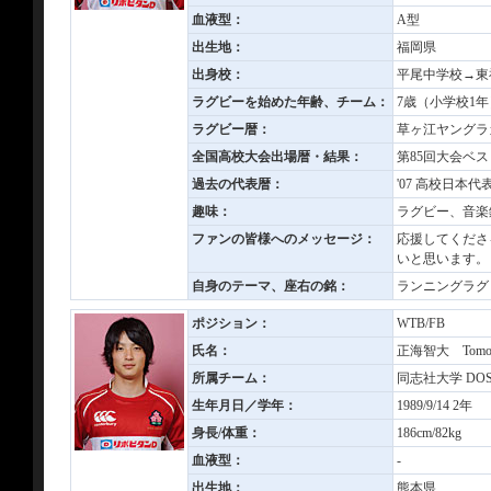
血液型：
A型
出生地：
福岡県
出身校：
平尾中学校→東
ラグビーを始めた年齢、チーム：
7歳（小学校1
ラグビー暦：
草ヶ江ヤングラ
全国高校大会出場暦・結果：
第85回大会ベス
過去の代表暦：
'07 高校日本代
趣味：
ラグビー、音楽
ファンの皆様へのメッセージ：
応援してくださ
いと思います。
自身のテーマ、座右の銘：
ランニングラグ
ポジション：
WTB/FB
氏名：
正海智大 Tomohi
所属チーム：
同志社大学 DOSHI
生年月日／学年：
1989/9/14 2年
身長/体重：
186cm/82kg
血液型：
-
出生地：
熊本県