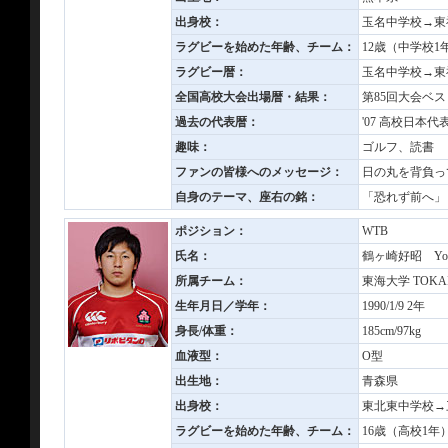
出身校：
玉名中学校→東
ラグビーを始めた年齢、チーム：
12歳（中学校
ラグビー暦：
玉名中学校→東
全国高校大会出場暦・結果：
第85回大会ベス
過去の代表暦：
'07 高校日本代
趣味：
ゴルフ、読書
ファンの皆様へのメッセージ：
日の丸を背負っ
自身のテーマ、座右の銘：
「恐れず前へ」
ポジション：
WTB
氏名：
鶴ヶ崎好昭 Yosh
所属チーム：
東海大学 TOKAI 
生年月日／学年：
1990/1/9 2年
身長/体重：
185cm/97kg
血液型：
O型
出生地：
青森県
出身校：
東北東中学校→
ラグビーを始めた年齢、チーム：
16歳（高校1