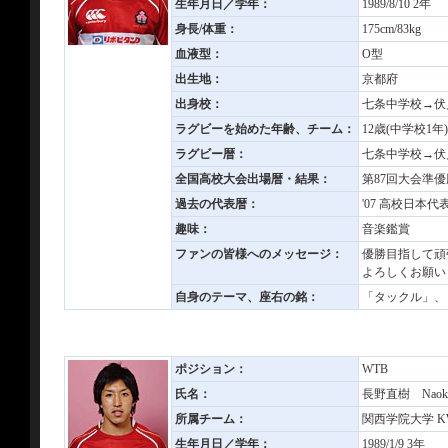
生年月日／学年：
1989/8/10 2年
身長/体重：
175cm/83kg
血液型：
O型
出生地：
京都府
出身校：
七条中学校→伏
ラグビーを始めた年齢、チーム：
12歳(中学校1
ラグビー暦：
七条中学校→伏
全国高校大会出場暦・結果：
第87回大会準優
過去の代表暦：
'07 高校日本代表
趣味：
音楽鑑賞
ファンの皆様へのメッセージ：
優勝目指して頑
よろしくお願い
自身のテーマ、座右の銘：
「タックル」、
ポジション：
WTB
氏名：
長野直樹 Naoki
所属チーム：
関西学院大学 KWAN
生年月日／学年：
1989/1/9 3年