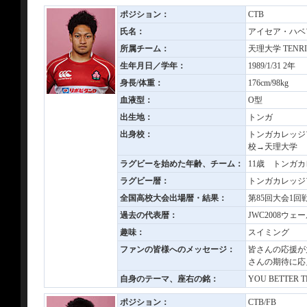
ポジション：
CTB
氏名：
アイセア・ハベア Ai
所属チーム：
天理大学 TENRI 
生年月日／学年：
1989/1/31 2年
身長/体重：
176cm/98kg
血液型：
O型
出生地：
トンガ
出身校：
トンガカレッジアテ
校→天理大学
ラグビーを始めた年齢、チーム：
11歳 トンガ
ラグビー暦：
トンガカレッジ
全国高校大会出場暦・結果：
第85回大会1回
過去の代表暦：
JWC2008ウ
趣味：
スイミング
ファンの皆様へのメッセージ：
皆さんの応援が
さんの期待に応
自身のテーマ、座右の銘：
YOU BETTER TR
ポジション：
CTB/FB