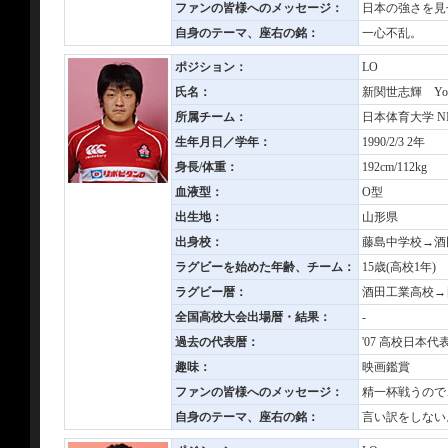
ファンの皆様へのメッセージ：
日本の強さを見
自身のテーマ、座右の銘：
一心不乱。
ポジション：
LO
氏名：
新関世志輝 Yoshi
所属チーム：
日本体育大学 NIPP
生年月日／学年：
1990/2/3 2年
身長/体重：
192cm/112kg
血液型：
O型
出生地：
山形県
出身校：
藤島中学校→酒
ラグビーを始めた年齢、チーム：
15歳(高校1年
ラグビー暦：
酒田工業高校→
全国高校大会出場暦・結果：
-
過去の代表暦：
'07 高校日本代表
趣味：
映画鑑賞
ファンの皆様へのメッセージ：
精一杯戦うので
自身のテーマ、座右の銘：
言い訳をしない