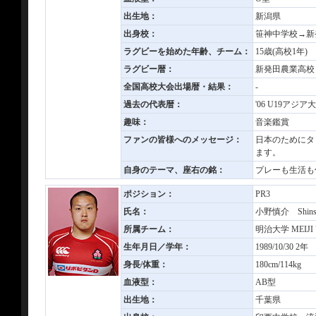
出生地：
新潟県
出身校：
笹神中学校→新
ラグビーを始めた年齢、チーム：
15歳(高校1年
ラグビー暦：
新発田農業高校
全国高校大会出場暦・結果：
-
過去の代表暦：
'06 U19アジア
趣味：
音楽鑑賞
ファンの皆様へのメッセージ：
日本のためにタ
ます。
自身のテーマ、座右の銘：
プレーも生活も
ポジション：
PR3
氏名：
小野慎介 Shins
所属チーム：
明治大学 MEIJI U
生年月日／学年：
1989/10/30 2年
身長/体重：
180cm/114kg
血液型：
AB型
出生地：
千葉県