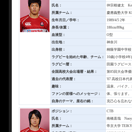
氏名：
仲宗根健太 Kent
所属チーム：
慶應義塾大学 KEI
生年月日／学年：
1989/4/5 2年
身長/体重：
180cm/89kg
血液型：
O型
出生地：
神奈川
出身校：
桐蔭学園中学校
ラグビーを始めた年齢、チーム：
10歳(小学校4
ラグビー暦：
田園ラグビース
全国高校大会出場暦・結果：
第85回大会準優
過去の代表暦：
'07 高校日本代表
趣味：
温泉、バイク、
ファンの皆様へのメッセージ：
体、張ります。
自身のテーマ、座右の銘：
克己心を忘れな
ポジション：
CTB
氏名：
南橋直哉 Naoya
所属チーム：
帝京大学 TEIKYO