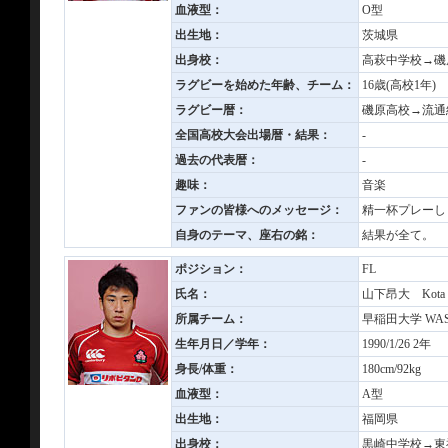
血液型：
O型
出生地：
茨城県
出身校：
高萩中学校→磯
ラグビーを始めた年齢、チーム：
16歳(高校1年
ラグビー暦：
磯原高校→流通
全国高校大会出場暦・結果：
-
過去の代表暦：
-
趣味：
音楽
ファンの皆様へのメッセージ：
精一杯プレーし
自身のテーマ、座右の銘：
結果が全て。
ポジション：
FL
氏名：
山下昂大 Kota 
所属チーム：
早稲田大学 WASE
生年月日／学年：
1990/1/26 2年
身長/体重：
180cm/92kg
血液型：
A型
出生地：
福岡県
出身校：
黒崎中学校→東