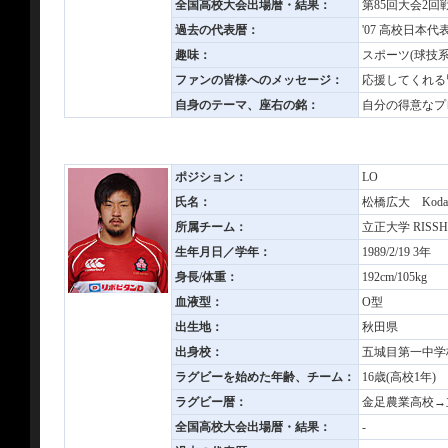
全国高校大会出場暦・結果：
第85回大会2回
過去の代表暦：
'07 高校日本代表
趣味：
スポーツ(球技
ファンの皆様へのメッセージ：
応援してくれる
自身のテーマ、座右の銘：
自分の得意なプ
ポジション：
LO
氏名：
松橋広大 Kodai
所属チーム：
立正大学 RISSHO
生年月日／学年：
1989/2/19 3年
身長/体重：
192cm/105kg
血液型：
O型
出生地：
秋田県
出身校：
五城目第一中学
ラグビーを始めた年齢、チーム：
16歳(高校1年
ラグビー暦：
金足農業高校→
全国高校大会出場暦・結果：
-