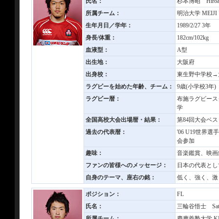
氏名：
杉本博昭 Hiroak
所属チーム：
明治大学 MEIJI U
生年月日／学年：
1989/2/27 3年
身長/体重：
182cm/102kg
血液型：
A型
出生地：
大阪府
出身校：
東生野中学校→
ラグビーを始めた年齢、チーム：
9歳(小学校3年
ラグビー暦：
布施ラグビース
学
全国高校大会出場暦・結果：
第84回大会ベス
過去の代表暦：
'06 U19世界選
会参加
趣味：
音楽鑑賞、映画
ファンの皆様へのメッセージ：
日本の代表とし
自身のテーマ、座右の銘：
低く、強く、激
ポジション：
FL
氏名：
三輪谷悟士 Satos
所属チーム：
慶應義塾大学 KEI