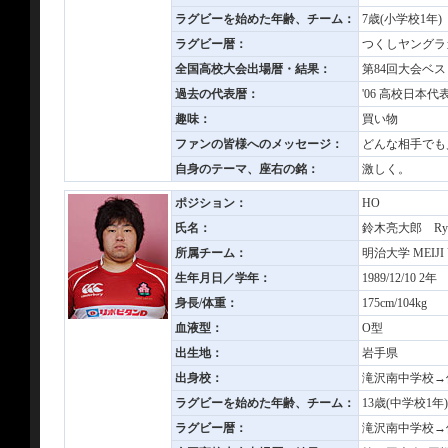
ラグビーを始めた年齢、チーム：
7歳(小学校1年
ラグビー暦：
つくしヤングラ
全国高校大会出場暦・結果：
第84回大会ベス
過去の代表暦：
'06 高校日本代
趣味：
買い物
ファンの皆様へのメッセージ：
どんな相手でも
自身のテーマ、座右の銘：
激しく。
ポジション：
HO
氏名：
鈴木亮大郎 Ryot
所属チーム：
明治大学 MEIJI U
生年月日／学年：
1989/12/10 2年
身長/体重：
175cm/104kg
血液型：
O型
出生地：
岩手県
出身校：
滝沢南中学校→
ラグビーを始めた年齢、チーム：
13歳(中学校1
ラグビー暦：
滝沢南中学校→