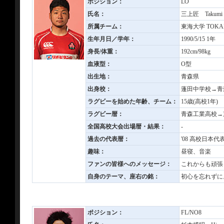
ポジション：
LO
氏名：
三上匠 Takumi
所属チーム：
東海大学 TOKAI 
生年月日／学年：
1990/5/15 1年
身長/体重：
192cm/98kg
血液型：
O型
出生地：
青森県
出身校：
蓬田中学校→青
ラグビーを始めた年齢、チーム：
15歳(高校1年
ラグビー暦：
青森工業高校→
全国高校大会出場暦・結果：
-
過去の代表暦：
'08 高校日本代表
趣味：
昼寝、音楽
ファンの皆様へのメッセージ：
これからも頑張
自身のテーマ、座右の銘：
初心を忘れずに
ポジション：
FL/NO8