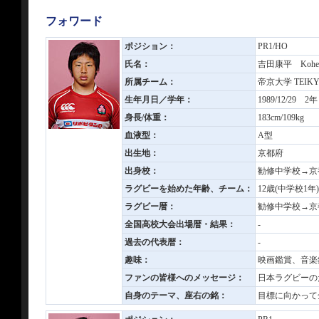
フォワード
ポジション：
PR1/HO
氏名：
吉田康平 Kohei
所属チーム：
帝京大学 TEIKYO
生年月日／学年：
1989/12/29 2年
身長/体重：
183cm/109kg
血液型：
A型
出生地：
京都府
出身校：
勧修中学校→京
ラグビーを始めた年齢、チーム：
12歳(中学校1
ラグビー暦：
勧修中学校→京
全国高校大会出場暦・結果：
-
過去の代表暦：
-
趣味：
映画鑑賞、音楽
ファンの皆様へのメッセージ：
日本ラグビーの
自身のテーマ、座右の銘：
目標に向かって