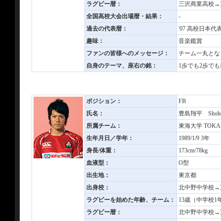
ラグビー暦：
三沢商業高校→
全国高校大会出場暦・結果：
-
過去の代表暦：
'07 高校日本代
趣味：
音楽鑑賞
ファンの皆様へのメッセージ：
チーム一丸とな
自身のテーマ、座右の銘：
1歩でも2歩で
ポジション：
FB
氏名：
豊島翔平 Shohe
所属チーム：
東海大学 TOKAI 
生年月日／学年：
1989/1/9 3年
身長/体重：
173cm/78kg
血液型：
O型
出生地：
東京都
出身校：
北中野中学校→
ラグビーを始めた年齢、チーム：
13歳（中学校
ラグビー暦：
北中野中学校→