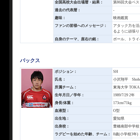
全国高校大会出場暦・結果：
第86回大会ベス
過去の代表暦：
-
趣味：
映画鑑賞
ファンの皆様へのメッセージ：
アタック力を活
るように頑張り
自身のテーマ、座右の銘：
ボール、トライ
バックス
ポジション：
SH
氏名：
小沢翔平 Shohe
所属チーム：
東海大学 TOKAI 
生年月日／学年：
1989/7/29 2年
身長/体重：
173cm/71kg
血液型：
O型
出生地：
愛知県
出身校：
豊橋南部中学校
ラグビーを始めた年齢、チーム：
8歳(小学校3年