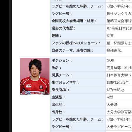
ラグビーを始めた年齢、チーム：
7歳(小学校1年
ラグビー暦：
帆柱ヤングラガ
全国高校大会出場暦・結果：
第85回大会3回
過去の代表暦：
'07 高校日本代表
趣味：
読書
ファンの皆様へのメッセージ：
精一杯頑張りま
自身のテーマ、座右の銘：
飛翔進化。
ポジション：
NO8
氏名：
高井迪郎 Michir
所属チーム：
日本体育大学 NIPP
生年月日／学年：
1989/12/13 2年
身長/体重：
187cm/88kg
血液型：
A型
出生地：
大分県
出身校：
大分大学教育福
ラグビーを始めた年齢、チーム：
7歳(小学校1年
ラグビー暦：
大分ラグビース