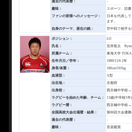
過去の代表暦：
-
趣味：
スポーツ、読書
ファンの皆様へのメッセージ：
日本を代表して
ます。
自身のテーマ、座右の銘：
空中戦で相手を
ポジション：
LO
氏名：
安井龍太 Ryuta
所属チーム：
東海大学 TOKAI 
生年月日／学年：
1989/12/6 2年
身長/体重：
186cm/101kg
血液型：
A型
出生地：
京都府
出身校：
西京極中学校→
ラグビーを始めた年齢、チーム：
13歳(中学校1
ラグビー暦：
西京極中学校→
全国高校大会出場暦・結果：
第86回大会優勝
過去の代表暦：
-
趣味：
音楽鑑賞