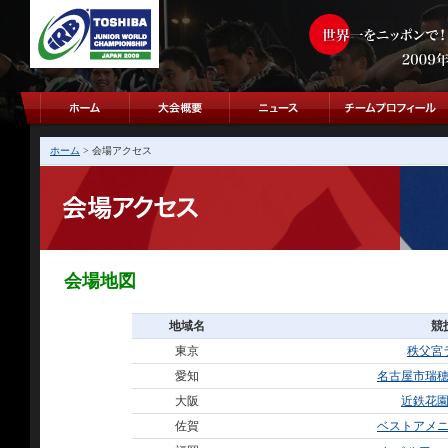
ホーム
> 会場アクセス
会場地図
地域名
競
東京
秩父宮
愛知
名古屋市瑞
大阪
近鉄花
佐賀
ベストアメ