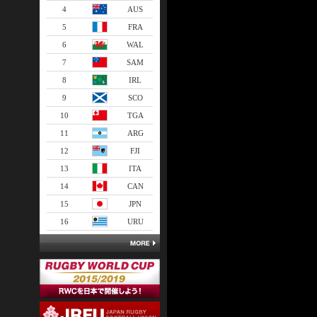
4
AUS
5
FRA
6
WAL
7
SAM
8
IRL
9
SCO
10
TGA
11
ARG
12
FJI
13
ITA
14
CAN
15
JPN
16
URU