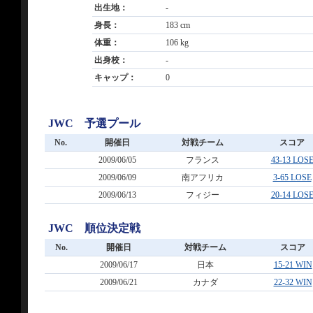
出生地：
-
身長：
183 cm
体重：
106 kg
出身校：
-
キャップ：
0
JWC 予選プール
No.
開催日
対戦チーム
スコア
2009/06/05
フランス
43-13 LOS
2009/06/09
南アフリカ
3-65 LOSE
2009/06/13
フィジー
20-14 LOS
JWC 順位決定戦
No.
開催日
対戦チーム
スコア
2009/06/17
日本
15-21 WIN
2009/06/21
カナダ
22-32 WIN