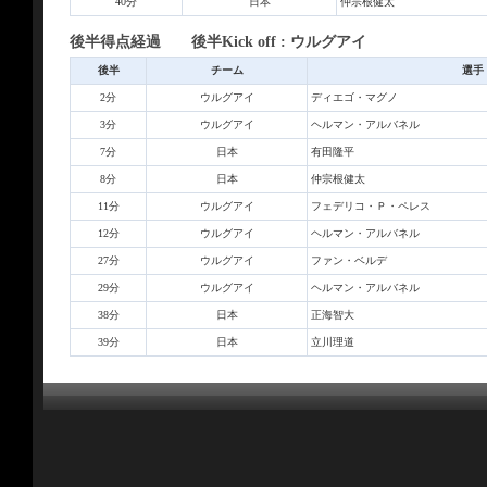
40分
日本
仲宗根健太
後半得点経過 後半Kick off : ウルグアイ
後半
チーム
選手
2分
ウルグアイ
ディエゴ・マグノ
3分
ウルグアイ
ヘルマン・アルバネル
7分
日本
有田隆平
8分
日本
仲宗根健太
11分
ウルグアイ
フェデリコ・Ｐ・ペレス
12分
ウルグアイ
ヘルマン・アルバネル
27分
ウルグアイ
ファン・ベルデ
29分
ウルグアイ
ヘルマン・アルバネル
38分
日本
正海智大
39分
日本
立川理道