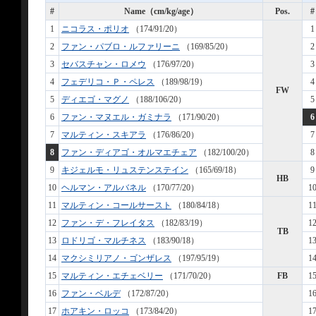
#
Name（cm/kg/age）
Pos.
#
1
ニコラス・ポリオ
（174/91/20）
1
2
ファン・パブロ・ルファリーニ
（169/85/20）
2
3
セバスチャン・ロメウ
（176/97/20）
3
4
フェデリコ・Ｐ・ペレス
（189/98/19）
4
FW
5
ディエゴ・マグノ
（188/106/20）
5
6
ファン・マヌエル・ガミナラ
（171/90/20）
6
7
マルティン・スキアラ
（176/86/20）
7
8
ファン・ディアゴ・オルマエチェア
（182/100/20）
8
9
キジェルモ・リュステンステイン
（165/69/18）
9
HB
10
ヘルマン・アルバネル
（170/77/20）
1
11
マルティン・コールサースト
（180/84/18）
1
12
ファン・デ・フレイタス
（182/83/19）
1
TB
13
ロドリゴ・マルチネス
（183/90/18）
1
14
マクシミリアノ・ゴンザレス
（197/95/19）
1
15
マルティン・エチェベリー
（171/70/20）
FB
1
16
ファン・ベルデ
（172/87/20）
1
17
ホアキン・ロッコ
（173/84/20）
1