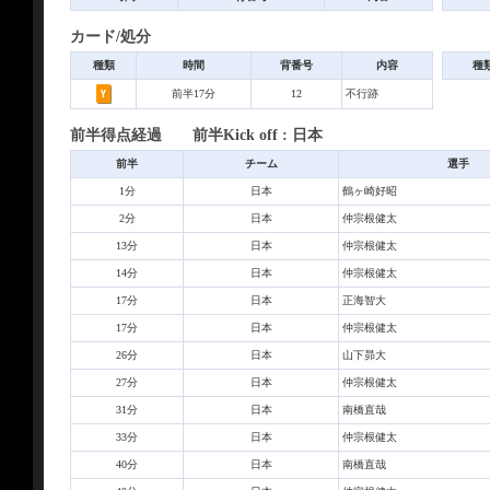
カード/処分
種類
時間
背番号
内容
種
前半17分
12
不行跡
前半得点経過 前半Kick off : 日本
前半
チーム
選手
1分
日本
鶴ヶ崎好昭
2分
日本
仲宗根健太
13分
日本
仲宗根健太
14分
日本
仲宗根健太
17分
日本
正海智大
17分
日本
仲宗根健太
26分
日本
山下昴大
27分
日本
仲宗根健太
31分
日本
南橋直哉
33分
日本
仲宗根健太
40分
日本
南橋直哉