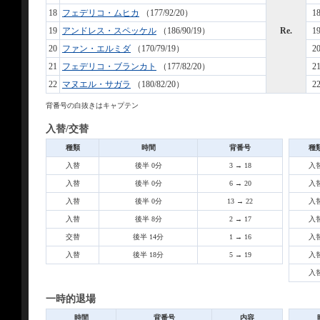
18
フェデリコ・ムヒカ
（177/92/20）
1
19
アンドレス・スペッケル
（186/90/19）
Re.
1
20
ファン・エルミダ
（170/79/19）
2
21
フェデリコ・ブランカト
（177/82/20）
2
22
マヌエル・サガラ
（180/82/20）
2
背番号の白抜きはキャプテン
入替/交替
種類
時間
背番号
種
入替
後半 0分
3 → 18
入
入替
後半 0分
6 → 20
入
入替
後半 0分
13 → 22
入
入替
後半 8分
2 → 17
入
交替
後半 14分
1 → 16
入
入替
後半 18分
5 → 19
入
入
一時的退場
時間
背番号
内容