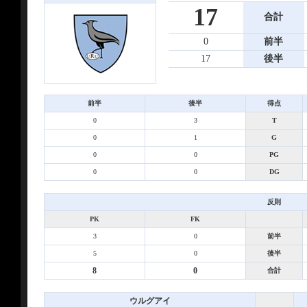
17
合計
0
前半
17
後半
前半
後半
得点
0
3
T
0
1
G
0
0
PG
0
0
DG
反則
PK
FK
3
0
前半
5
0
後半
8
0
合計
ウルグアイ