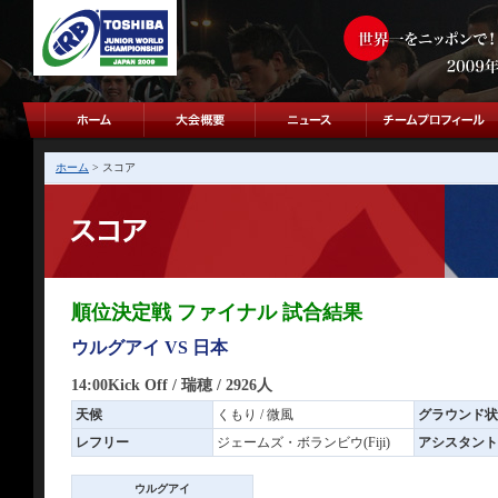
ホーム
> スコア
順位決定戦 ファイナル 試合結果
ウルグアイ VS 日本
14:00Kick Off / 瑞穂 / 2926人
天候
くもり / 微風
グラウンド状
レフリー
ジェームズ・ボランビウ(Fiji)
アシスタント
ウルグアイ