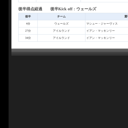
後半得点経過 後半Kick off : ウェールズ
後半
チーム
選
4分
ウェールズ
マシュー・ジャーヴィス
27分
アイルランド
イアン・マッキンリー
34分
アイルランド
イアン・マッキンリー