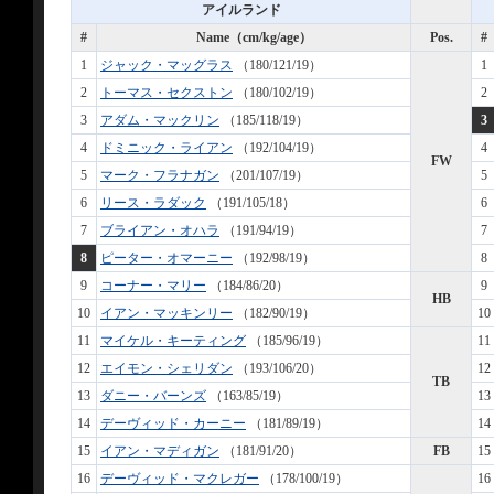
アイルランド
#
Name（cm/kg/age）
Pos.
#
1
ジャック・マッグラス
（180/121/19）
1
2
トーマス・セクストン
（180/102/19）
2
3
アダム・マックリン
（185/118/19）
3
4
ドミニック・ライアン
（192/104/19）
4
FW
5
マーク・フラナガン
（201/107/19）
5
6
リース・ラダック
（191/105/18）
6
7
ブライアン・オハラ
（191/94/19）
7
8
ピーター・オマーニー
（192/98/19）
8
9
コーナー・マリー
（184/86/20）
9
HB
10
イアン・マッキンリー
（182/90/19）
10
11
マイケル・キーティング
（185/96/19）
11
12
エイモン・シェリダン
（193/106/20）
12
TB
13
ダニー・バーンズ
（163/85/19）
13
14
デーヴィッド・カーニー
（181/89/19）
14
15
イアン・マディガン
（181/91/20）
FB
15
16
デーヴィッド・マクレガー
（178/100/19）
16