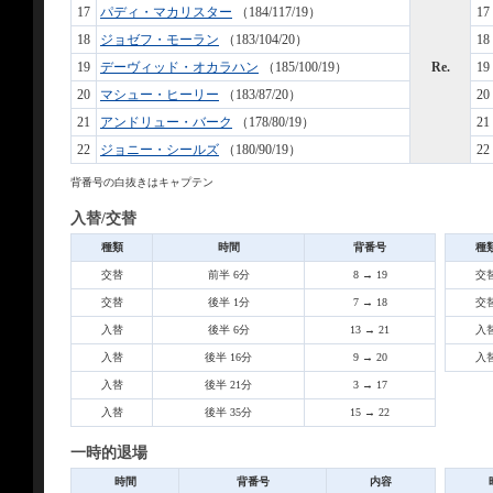
17
パディ・マカリスター
（184/117/19）
17
18
ジョゼフ・モーラン
（183/104/20）
18
19
デーヴィッド・オカラハン
（185/100/19）
Re.
19
20
マシュー・ヒーリー
（183/87/20）
20
21
アンドリュー・バーク
（178/80/19）
21
22
ジョニー・シールズ
（180/90/19）
22
背番号の白抜きはキャプテン
入替/交替
種類
時間
背番号
種
交替
前半 6分
8 → 19
交
交替
後半 1分
7 → 18
交
入替
後半 6分
13 → 21
入
入替
後半 16分
9 → 20
入
入替
後半 21分
3 → 17
入替
後半 35分
15 → 22
一時的退場
時間
背番号
内容