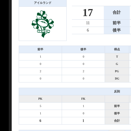
アイルランド
17
合計
11
前半
6
後半
前半
後半
得点
1
0
T
0
0
G
2
2
PG
0
0
DG
反則
PK
FK
5
1
前半
1
0
後半
6
1
合計