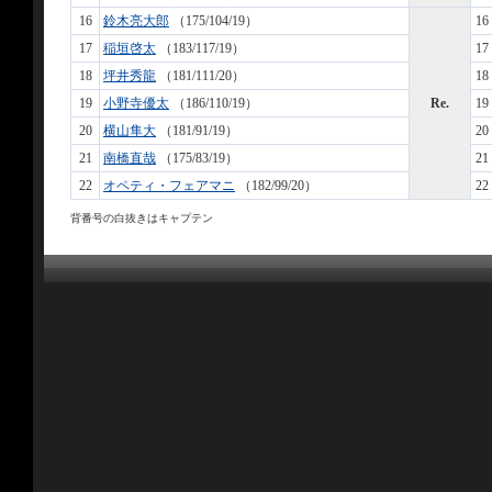
16
鈴木亮大郎
（175/104/19）
16
17
稲垣啓太
（183/117/19）
17
18
坪井秀龍
（181/111/20）
18
19
小野寺優太
（186/110/19）
Re.
19
20
横山隼大
（181/91/19）
20
21
南橋直哉
（175/83/19）
21
22
オペティ・フェアマニ
（182/99/20）
22
背番号の白抜きはキャプテン